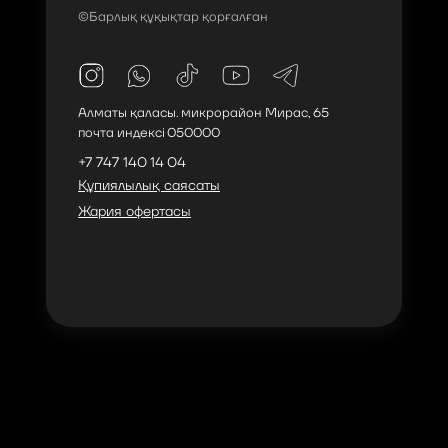
©Барлық құқықтар қорғалған
Алматы қаласы. ​м
икрорайон Мирас,
65
почта индексі 050000
+7 747 140 14 04
Құпиялылық саясаты
Жария офертасы