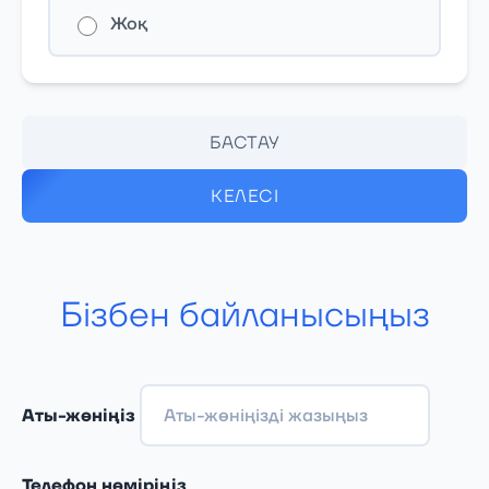
Жоқ
БАСТАУ
КЕЛЕСІ
Бізбен байланысыңыз
Аты-жөніңіз
Телефон нөміріңіз