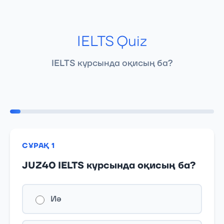
IELTS Quiz
IELTS курсында оқисың ба?
1/19
СҰРАҚ 1
JUZ40 IELTS курсында оқисың ба?
Иә