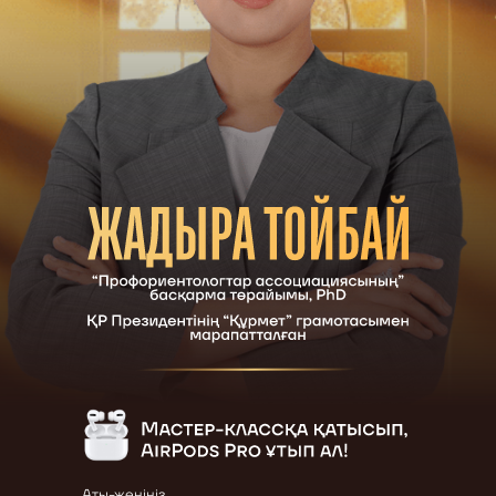
Аты-жөніңіз